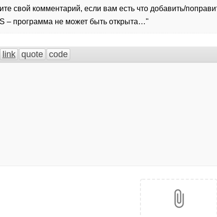
те свой комментарий, если вам есть что добавить/поправит
S – программа не может быть открыта…
"
attach_file