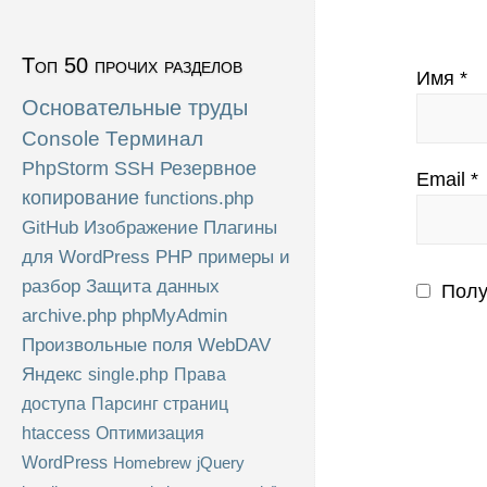
Топ 50 прочих разделов
Имя
*
Основательные труды
Console
Терминал
PhpStorm
SSH
Резервное
Email
*
копирование
functions.php
GitHub
Изображение
Плагины
для WordPress
PHP примеры и
разбор
Защита данных
Полу
archive.php
phpMyAdmin
Произвольные поля
WebDAV
Яндекс
single.php
Права
доступа
Парсинг страниц
htaccess
Оптимизация
WordPress
Homebrew
jQuery