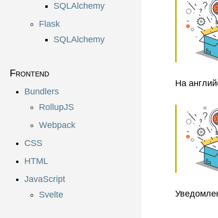
SQLAlchemy
Flask
SQLAlchemy
Frontend
На англий
Bundlers
RollupJS
Webpack
CSS
HTML
JavaScript
Уведомле
Svelte