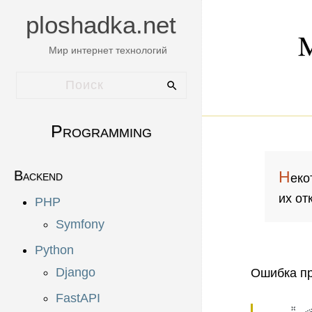
ploshadka.net
M
Мир интернет технологий
Programming
Backend
Н
еко
их от
PHP
Symfony
Python
Django
Ошибка пр
FastAPI