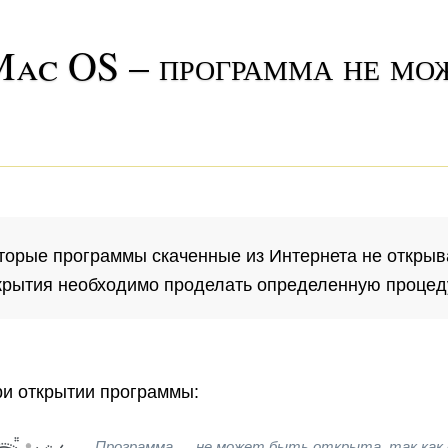
ac OS – программа не мо
торые программы скаченные из Интернета не откры
крытия необходимо проделать определенную процед
и открытии программы:
Программа … не может быть открыта, так как ее автор является неустановленным