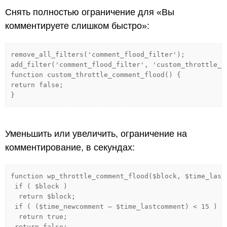
Снять полностью ограничение для «Вы
комментируете слишком быстро»:
remove_all_filters('comment_flood_filter');
add_filter('comment_flood_filter', 'custom_throttle_c
function custom_throttle_comment_flood() {
return false;
}
Уменьшить или увеличить, ограничение на
комментирование, в секундах:
function wp_throttle_comment_flood($block, $time_last
if ( $block )
return $block;
if ( ($time_newcomment — $time_lastcomment) < 15 )
return true;
return false;