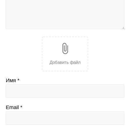
attach_file
Добавить файл
Имя
*
Email
*