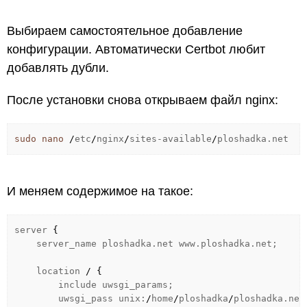
Выбираем самостоятельное добавление
конфигурации. Автоматически Certbot любит
добавлять дубли.
После установки снова открываем файл nginx:
sudo
nano
/
etc
/
nginx
/
sites-available
/
ploshadka.net
И меняем содержимое на такое:
server
{
server_name ploshadka.net www.ploshadka.net;
location
/
{
include uwsgi_params;
uwsgi_pass unix:
/
home
/
ploshadka
/
ploshadka.net