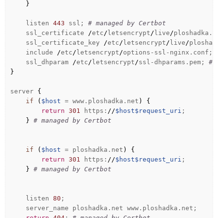
}
listen
443
ssl;
# managed by Certbot
ssl_certificate
/
etc
/
letsencrypt
/
live
/
ploshadka.n
ssl_certificate_key
/
etc
/
letsencrypt
/
live
/
ploshad
include
/
etc
/
letsencrypt
/
options-ssl-nginx.conf;
ssl_dhparam
/
etc
/
letsencrypt
/
ssl-dhparams.pem;
# 
}
server
{
if
(
$host
= www.ploshadka.net
)
{
return
301
https:
//
$host
$request_uri
;
}
# managed by Certbot
if
(
$host
= ploshadka.net
)
{
return
301
https:
//
$host
$request_uri
;
}
# managed by Certbot
listen
80
;
server_name ploshadka.net www.ploshadka.net;
return
404
;
# managed by Certbot