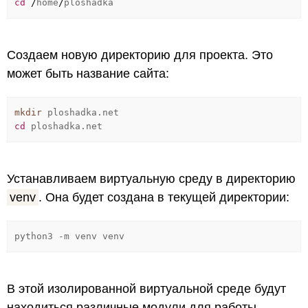
cd
/
home
/
ploshadka
Создаем новую директорию для проекта. Это
может быть название сайта:
mkdir
ploshadka.net
cd
ploshadka.net
Устанавливаем виртуальную среду в директорию
venv
. Она будет создана в текущей директории:
python3
-m
venv venv
В этой изолированной виртуальной среде будут
находиться различные модули для работы