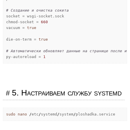
# Создание и очистка сокета
socket = wsgi-socket.sock
chmod-socket =
660
vacuum =
true
die-on-term =
true
# Автоматически обновляет данные на странице после из
py-autoreload =
1
5. Настраиваем службу systemd
sudo
nano
/
etc
/
systemd
/
system
/
ploshadka.service