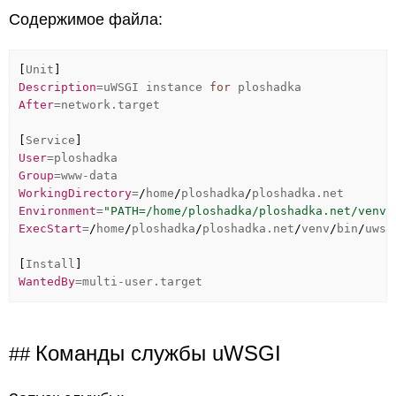
Содержимое файла:
[
Unit
]
Description
=uWSGI instance
for
ploshadka
After
=network.target
[
Service
]
User
=ploshadka
Group
=www-data
WorkingDirectory
=
/
home
/
ploshadka
/
ploshadka.net
Environment
=
"PATH=/home/ploshadka/ploshadka.net/venv/
ExecStart
=
/
home
/
ploshadka
/
ploshadka.net
/
venv
/
bin
/
uws
[
Install
]
WantedBy
=multi-user.target
Команды службы uWSGI