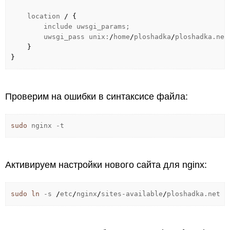
location
/
{
include uwsgi_params;
uwsgi_pass unix:
/
home
/
ploshadka
/
ploshadka.net
}
}
Проверим на ошибки в синтаксисе файла:
sudo
nginx
-t
Активируем настройки нового сайта для nginx:
sudo
ln
-s
/
etc
/
nginx
/
sites-available
/
ploshadka.net
/